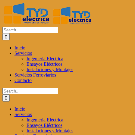
Skip
to
content
Search
for:
Inicio
Servicios
Ingeniería Eléctrica
Ensayos Eléctricos
Instalaciones y Montajes
Servicios Ferroviarios
Contacto
Search
for:
Inicio
Servicios
Ingeniería Eléctrica
Ensayos Eléctricos
Instalaciones y Montajes