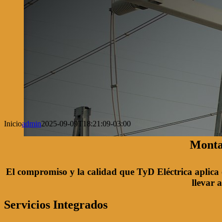
Inicio
admin
2025-09-09T18:21:09-03:00
Montaj
El compromiso y la calidad que TyD Eléctrica aplica e
llevar 
Servicios Integrados